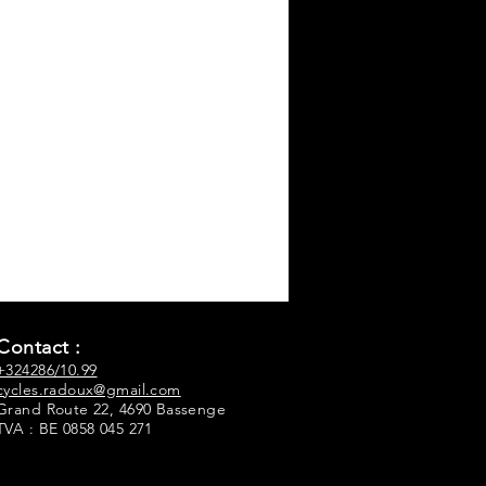
Contact :
+324286/10.99
cycles.radoux@gmail.com
Grand Route 22, 4690 Bassenge
TVA : BE 0858 045 271