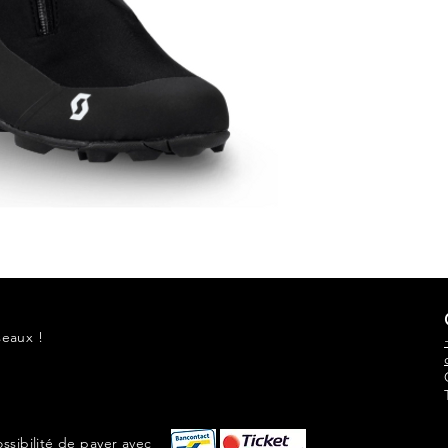
seaux !
ossibilité de payer avec