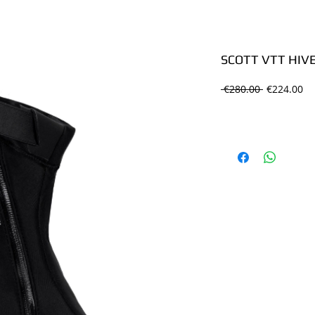
SCOTT VTT HIV
Regular
Sa
 €280.00 
€224.00
Price
Pr